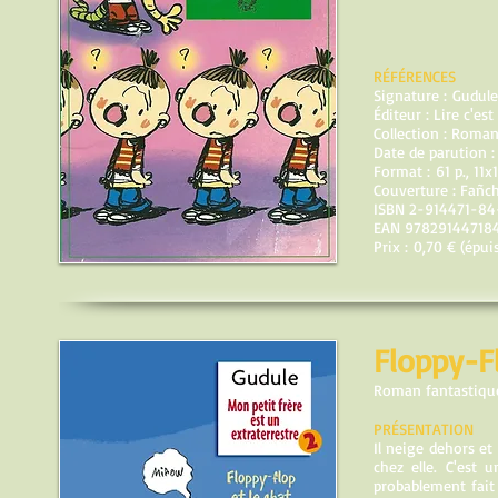
RÉFÉRENCES
Signature : Gudule
Éditeur : Lire c'est
Collection : Roma
Date de parution :
Format : 61 p., 11x
Couverture : Fañc
ISBN
2-914471-84
EAN 97829144718
Prix : 0,70 € (épui
Floppy-Fl
Roman fantastiqu
PRÉSENTATION
Il neige dehors et
chez elle. C'est 
probablement fait 