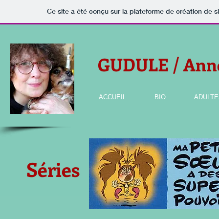
Ce site a été conçu sur la plateforme de création de s
GUDULE / An
ACCUEIL
BIO
ADULTE
Séries