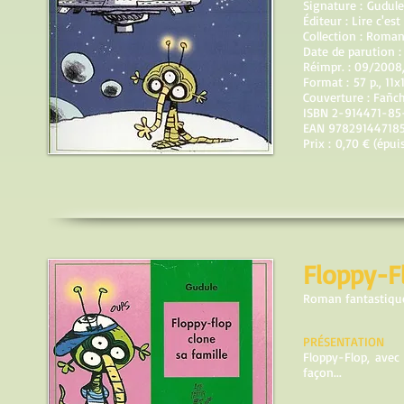
Signature : Gudule
Éditeur : Lire c'est
Collection : Roma
Date de parution :
Réimpr. : 09/2008
Format : 57 p., 11x
Couverture : Fañc
ISBN
2-914471-85
EAN 97829144718
Prix : 0,70 € (épui
Floppy-Fl
Roman fantastiqu
PRÉSENTATION
Floppy-Flop, avec
façon...